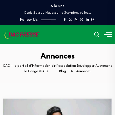
À la une
COUR DES COMPTES ET DE DISCIPLINE BUDGÉTAIRE
Denis Sassou Nguesso, le Scorpion, et les…
Follow Us
Quand le Congo brûle, le Prince danse
À QUAND UN AUDIT INDÉPENDANT DES GRANDS…
Lettre ouverte A Mr Pierre Mabiala, Ministre…
COUR DES COMPTES ET DE DISCIPLINE BUDGÉTAIRE
Denis Sassou Nguesso, le Scorpion, et les…
Quand le Congo brûle, le Prince danse
Annonces
À QUAND UN AUDIT INDÉPENDANT DES GRANDS…
DAC – le portail d’information de l’association Développer Autrement
le Congo (DAC).
Blog
Annonces