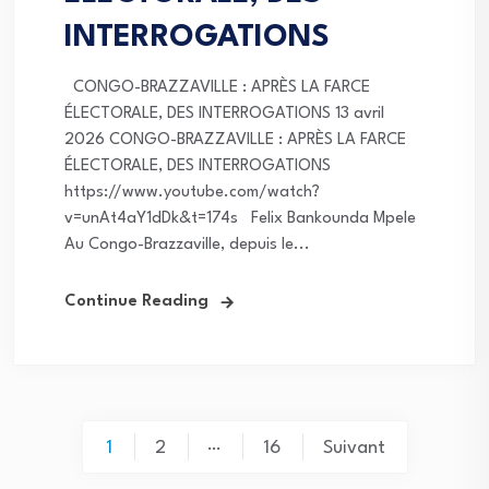
INTERROGATIONS
CONGO-BRAZZAVILLE : APRÈS LA FARCE
ÉLECTORALE, DES INTERROGATIONS 13 avril
2026 CONGO-BRAZZAVILLE : APRÈS LA FARCE
ÉLECTORALE, DES INTERROGATIONS
https://www.youtube.com/watch?
v=unAt4aY1dDk&t=174s Felix Bankounda Mpele
Au Congo-Brazzaville, depuis le...
Continue Reading
Pagination
…
1
2
16
Suivant
des