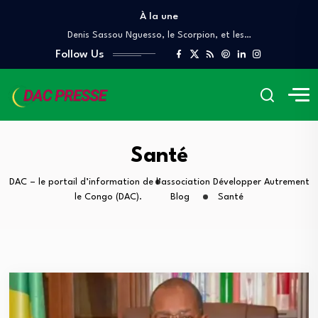
COUR DES COMPTES ET DE DISCIPLINE BUDGÉTAIRE
À la une
Denis Sassou Nguesso, le Scorpion, et les…
Quand le Congo brûle, le Prince danse
Follow Us
À QUAND UN AUDIT INDÉPENDANT DES GRANDS…
Lettre ouverte A Mr Pierre Mabiala, Ministre…
COUR DES COMPTES ET DE DISCIPLINE BUDGÉTAIRE
Denis Sassou Nguesso, le Scorpion, et les…
Quand le Congo brûle, le Prince danse
Santé
À QUAND UN AUDIT INDÉPENDANT DES GRANDS…
DAC – le portail d’information de l’association Développer Autrement
le Congo (DAC).
Blog
Santé