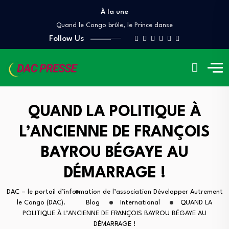
À la une
Denis Sassou Nguesso, le Scorpion, et les…
Quand le Congo brûle, le Prince danse
Follow Us
À QUAND UN AUDIT INDÉPENDANT DES GRANDS…
Lettre ouverte A Mr Pierre Mabiala, Ministre…
COUR DES COMPTES ET DE DISCIPLINE BUDGÉTAIRE
Denis Sassou Nguesso, le Scorpion, et les…
Quand le Congo brûle, le Prince danse
À QUAND UN AUDIT INDÉPENDANT DES GRANDS…
QUAND LA POLITIQUE À
L’ANCIENNE DE FRANÇOIS
BAYROU BÉGAYE AU
DÉMARRAGE !
DAC – le portail d’information de l’association Développer Autrement
le Congo (DAC).
Blog
International
QUAND LA
POLITIQUE À L’ANCIENNE DE FRANÇOIS BAYROU BÉGAYE AU
DÉMARRAGE !