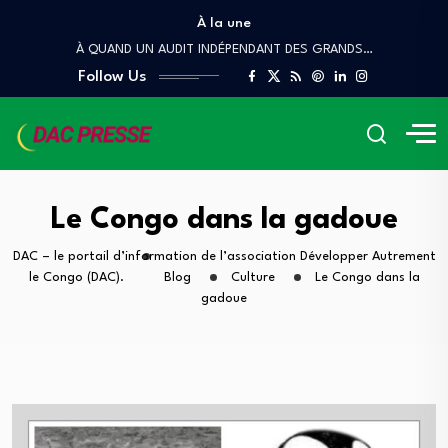
À la une
Quand le Congo brûle, le Prince danse
À QUAND UN AUDIT INDÉPENDANT DES GRANDS…
Follow Us
Lettre ouverte A Mr Pierre Mabiala, Ministre…
COUR DES COMPTES ET DE DISCIPLINE BUDGÉTAIRE
Denis Sassou Nguesso, le Scorpion, et les…
Quand le Congo brûle, le Prince danse
À QUAND UN AUDIT INDÉPENDANT DES GRANDS…
Le Congo dans la gadoue
DAC – le portail d’information de l’association Développer Autrement
le Congo (DAC).
Blog
Culture
Le Congo dans la
gadoue