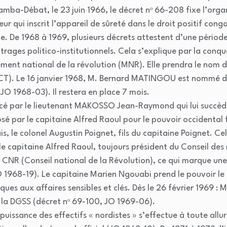
mba-Débat, le 23 juin 1966, le décret nᵒ 66-208 fixe l’organ
ur qui inscrit l’appareil de sûreté dans le droit positif cong
le. De 1968 à 1969, plusieurs décrets attestent d’une période
trages politico-institutionnels. Cela s’explique par la conqu
t national de la révolution (MNR). Elle prendra le nom d’un
(PCT). Le 16 janvier 1968, M. Bernard MATINGOU est nommé di
 JO 1968-03). Il restera en place 7 mois.
lacé par le lieutenant MAKOSSO Jean-Raymond qui lui succèd
osé par le capitaine Alfred Raoul pour le pouvoir occidental 
ais, le colonel Augustin Poignet, fils du capitaine Poignet. C
le capitaine Alfred Raoul, toujours président du Conseil des 
NR (Conseil national de la Révolution), ce qui marque une 
 1968-19). Le capitaine Marien Ngouabi prend le pouvoir le 
ues aux affaires sensibles et clés. Dès le 26 février 1969 :
la DGSS (décret nᵒ 69-100, JO 1969-06).
uissance des effectifs « nordistes » s’effectue à toute allure