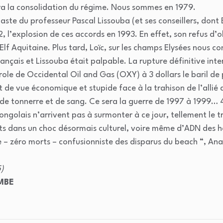
era la consolidation du régime. Nous sommes en 1979.
aste du professeur Pascal Lissouba (et ses conseillers, dont
 l’explosion de ces accords en 1993. En effet, son refus d’o
Elf Aquitaine. Plus tard, Loïc, sur les champs Elysées nous co
rançais et Lissouba était palpable. La rupture définitive int
role de Occidental Oil and Gas (OXY) à 3 dollars le baril de
 de vue économique et stupide face à la trahison de l’allié 
 de tonnerre et de sang. Ce sera la guerre de 1997 à 1999…
ngolais n’arrivent pas à surmonter à ce jour, tellement le 
prits dans un choc désormais culturel, voire même d’ADN des 
e – zéro morts – confusionniste des disparus du beach “, An
)
MBE