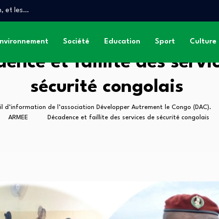
, et les…
anse
T DES GRANDS…
nvironnement
Société
Education
Sport
Culture
ence et faillite des servi
sécurité congolais
il d’information de l’association Développer Autrement le Congo (DAC).
ARMEE
Décadence et faillite des services de sécurité congolais