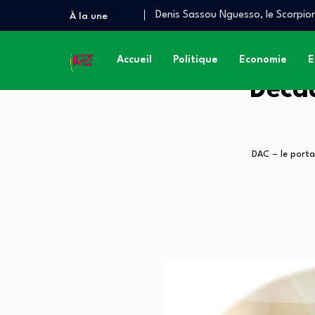
Denis Sassou Nguesso, le Scorpion
À la une
Quand le Congo brûle, le Prince d
À QUAND UN AUDIT INDÉPENDAN
Accueil
Politique
Economie
E
Décad
DAC – le porta