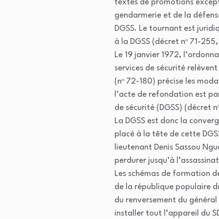
textes de promotions exceptio
gendarmerie et de la défense
DGSS. Le tournant est juridiq
à la DGSS (décret nᵒ 71-255,
Le 19 janvier 1972, l’ordonn
services de sécurité relèven
(nᵒ 72-180) précise les moda
l’acte de refondation est pa
de sécurité (DGSS) (décret nᵒ
La DGSS est donc la convergen
placé à la tête de cette DGS
lieutenant Denis Sassou Ngu
perdurer jusqu’à l’assassinat
Les schémas de formation de l
de la république populaire d
du renversement du général 
installer tout l’appareil du