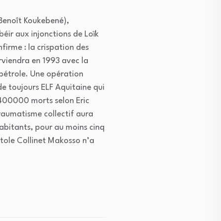
 Benoît Koukebené),
béir aux injonctions de Loïk
nfirme : la crispation des
erviendra en 1993 avec la
 pétrole. Une opération
de toujours ELF Aquitaine qui
 400000 morts selon Eric
traumatisme collectif aura
habitants, pour au moins cinq
atole Collinet Makosso n’a