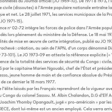
nnelles du Journal officiel (JO 1969-10). De 1971 à 1973, l’
 civile (dissoutes) à l’Armée populaire nationale entraîne l
ue et net. Le 28 juillet 1971, les services municipaux de la Pr
 JO 1971-15).
ance nᵒ 02-72 intègre les forces de police dans l’Armée popul
t dès lors pleinement du ministère de la Défense. Le 18 mai 1
lités de mise en œuvre de cette intégration, publié au JO 19
rachevé : création, au sein de l’APN, d’un corps dénommé Di
 73-101). Le JO 1973-09 en atteste la référence explicite (« 
ce de la totalité des services de sécurité du Congo : civile, 
S par le capitaine Marien Ngouabi, chef de l’État et présiden
esso, jeune homme de main et de confiance absolue du Prési
 de ce dernier le 18 mars 1977.
’élite laissés par les Français reprendront de la vigueur ave
u Congo du colonel Sassou. M. Albin Chalandon, D.G d’Elf A
Joachim Yhomby Opangault, jugé « pro-américain » par les s
 SDECE, dont lui-même est un ancien employé. Cela verra arriv