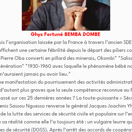
Ghys Fortuné BEMBA DOMBE
s l’organisation laissée par la France à travers l’ancien SDE
ffichent une certaine fébrilité depuis le départ des pilier
ierre Oba converti en pillard des minerais, Okombi* *Salissa
génération* *1930-1960 avec laquelle le phénomène bébé noi
n’auraient jamais pu avoir lieu.*
ne manifestation du pourrissement des activités administrati
 d’autant plus graves que la seule compétence reconnue au 
 passé sur ces 25 dernières années ? La toute-puissante « Sécu
 Denis Sassou Nguesso renverse le général Jacques Joachim Y
e la lutte des services de sécurité civile et populaire sur l
sa réalité comme elle l’a toujours été : un vulgaire leurre q
ces de sécurité (DGSS). Après l’arrêt des accords de coopérat