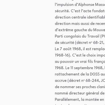
l’impulsion d’Alphonse Massa
sécurité. C’est l’acte fondate
direction centrale identifiab
direction mais aussi de recen
d’extrême gauche du Mouvemen
Parti congolais du Travail 
de sécurité (décret nᵒ 68-21,
Le 7 août 1968, il est remp
1968-16). C’est le choix imp
au pouvoir un vrai fils franç
1968. Le 11 septembre 1968, 
rattachement de la DGSS au C
accrue (décret nᵒ 68-244, JO
de nommer ses proches claniq
nommé directeur général de 
Parallèlement, la montée en p