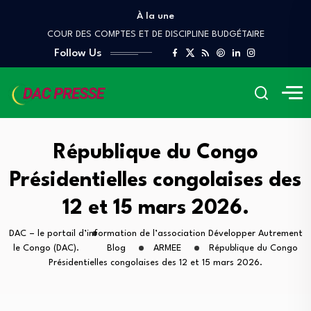
À la une
Lettre ouverte A Mr Pierre Mabiala, Ministre…
COUR DES COMPTES ET DE DISCIPLINE BUDGÉTAIRE
Follow Us
Denis Sassou Nguesso, le Scorpion, et les…
Quand le Congo brûle, le Prince danse
À QUAND UN AUDIT INDÉPENDANT DES GRANDS…
Lettre ouverte A Mr Pierre Mabiala, Ministre…
COUR DES COMPTES ET DE DISCIPLINE BUDGÉTAIRE
Denis Sassou Nguesso, le Scorpion, et les…
République du Congo
Quand le Congo brûle, le Prince danse
Présidentielles congolaises des
À QUAND UN AUDIT INDÉPENDANT DES GRANDS…
12 et 15 mars 2026.
DAC – le portail d’information de l’association Développer Autrement
le Congo (DAC).
Blog
ARMEE
République du Congo
Présidentielles congolaises des 12 et 15 mars 2026.