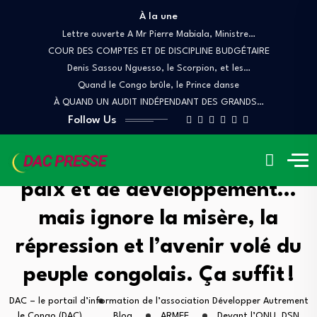
À la une
Lettre ouverte A Mr Pierre Mabiala, Ministre…
COUR DES COMPTES ET DE DISCIPLINE BUDGÉTAIRE
Denis Sassou Nguesso, le Scorpion, et les…
Quand le Congo brûle, le Prince danse
À QUAND UN AUDIT INDÉPENDANT DES GRANDS…
Follow Us
Devant l’ONU, DSN parle de
paix et de développement…
mais ignore la misère, la
répression et l’avenir volé du
peuple congolais. Ça suffit !
DAC – le portail d’information de l’association Développer Autrement
le Congo (DAC).
Blog
ARMEE
Devant l’ONU, DSN