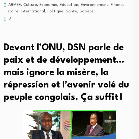
ARMEE
,
Culture
,
Economie
,
Education
,
Environnement
,
Finance
,
Histoire
,
International
,
Politique
,
Santé
,
Société
0
Devant l’ONU, DSN parle de
paix et de développement…
mais ignore la misère, la
répression et l’avenir volé du
peuple congolais. Ça suffit !