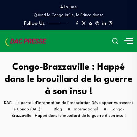
À la une
Denis Sassou Nguesso, le Scorpion, et les…
Quand le Congo brûle, le Prince danse
À QUAND UN AUDIT INDÉPENDANT DES GRANDS…
Follow Us
Lettre ouverte A Mr Pierre Mabiala, Ministre…
COUR DES COMPTES ET DE DISCIPLINE BUDGÉTAIRE
Denis Sassou Nguesso, le Scorpion, et les…
Quand le Congo brûle, le Prince danse
À QUAND UN AUDIT INDÉPENDANT DES GRANDS…
Congo-Brazzaville : Happé
dans le brouillard de la guerre
à son insu !
DAC – le portail d’information de l’association Développer Autrement
le Congo (DAC).
Blog
International
Congo-
Brazzaville : Happé dans le brouillard de la guerre à son insu !