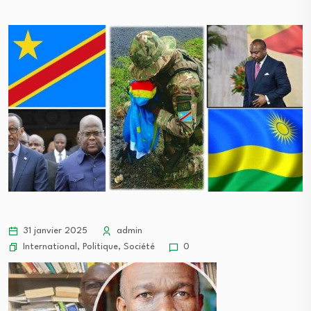
31 janvier 2025
admin
International
,
Politique
,
Société
0