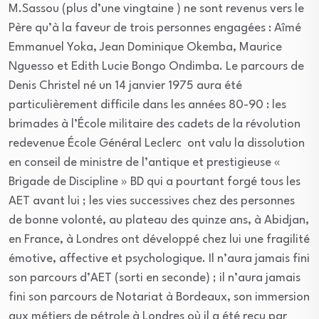
M.Sassou (plus d’une vingtaine ) ne sont revenus vers le
Père qu’à la faveur de trois personnes engagées : Aîmé
Emmanuel Yoka, Jean Dominique Okemba, Maurice
Nguesso et Edith Lucie Bongo Ondimba. Le parcours de
Denis Christel né un 14 janvier 1975 aura été
particulièrement difficile dans les années 80-90 : les
brimades à l’École militaire des cadets de la révolution
redevenue École Général Leclerc ont valu la dissolution
en conseil de ministre de l’antique et prestigieuse «
Brigade de Discipline » BD qui a pourtant forgé tous les
AET avant lui ; les vies successives chez des personnes
de bonne volonté, au plateau des quinze ans, à Abidjan,
en France, à Londres ont développé chez lui une fragilité
émotive, affective et psychologique. Il n’aura jamais fini
son parcours d’AET (sorti en seconde) ; il n’aura jamais
fini son parcours de Notariat à Bordeaux, son immersion
aux métiers de pétrole à Londres où il a été reçu par