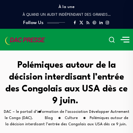
À la une
Quand le Congo brûle, le Prince danse
À QUAND UN AUDIT INDÉPENDANT DES GRANDS…
Follow Us
Lettre ouverte A Mr Pierre Mabiala, Ministre…
COUR DES COMPTES ET DE DISCIPLINE BUDGÉTAIRE
Denis Sassou Nguesso, le Scorpion, et les…
Quand le Congo brûle, le Prince danse
À QUAND UN AUDIT INDÉPENDANT DES GRANDS…
Polémiques autour de la
décision interdisant l’entrée
des Congolais aux USA dès ce
9 juin.
DAC – le portail d’information de l’association Développer Autrement
le Congo (DAC).
Blog
Culture
Polémiques autour de
la décision interdisant l’entrée des Congolais aux USA dès ce 9 juin.