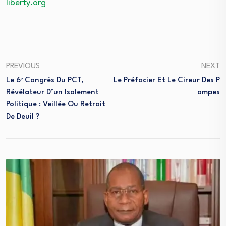
liberty.org
PREVIOUS
NEXT
Le 6ᵉ Congrès Du PCT,
Le Préfacier Et Le Cireur Des P
Révélateur D’un Isolement
Ompes
Politique : Veillée Ou Retrait
De Deuil ?