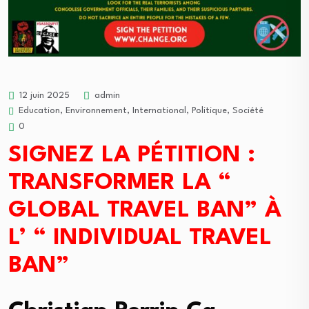
12 juin 2025
admin
Education
,
Environnement
,
International
,
Politique
,
Société
0
SIGNEZ LA PÉTITION :
TRANSFORMER LA “
GLOBAL TRAVEL BAN” À
L’ “ INDIVIDUAL TRAVEL
BAN”