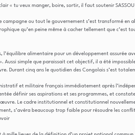
lair « tu veux manger, boire, sortir, il faut soutenir SASSOU
de campagne ou tout le gouvernement s’est transformé en 
strophique qu’en peine même à cacher tellement que c’est to
s, l’équilibre alimentaire pour un développement assurée a
ssi simple que paraissait cet objectif, il a été impossibl
e. Durant cinq ans le quotidien des Congolais s’est total
nistratif et militaire français immédiatement après l’indépe
ntée définir ses aspirations et ses programmes, et constate
 œuvre. Le cadre institutionnel et constitutionnel nouvelle
nt, s’avéra beaucoup trop faible pour résoudre les conflits
uvoir
nt à mille lieues de la définition d’un projet national commun.