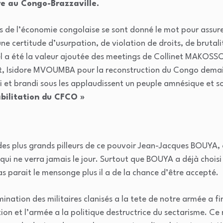
ibre au Congo-Brazzaville.
rs de l’économie congolaise se sont donné le mot pour assurer
une certitude d’usurpation, de violation de droits, de brutal
uel a été la valeur ajoutée des meetings de Collinet MAKOSS
sidore MVOUMBA pour la reconstruction du Congo demain.
rti et brandi sous les applaudissent un peuple amnésique et
abilitation du CFCO »
des plus grands pilleurs de ce pouvoir Jean-Jacques BOUYA, 
 ne verra jamais le jour. Surtout que BOUYA a déjà choisi 
gras parait le mensonge plus il a de la chance d’être accepté.
nation des militaires clanisés a la tete de notre armée a fin
n et l’armée a la politique destructrice du sectarisme. Ce ne