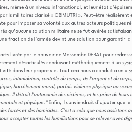
ires, même à un niveau infranational, et leur état d’épuise
par ls militaires clanisé « OBIMUTRI ». Peut-être réalisèrent 
nte pour imposer sa volonté aux autres acteurs politiques 
rès qu’aucune solution militaire ne se fut avérée satisfaisa
e fraction de l’armée devint une solution pour garantir la s
orts livrée par le pouvoir de Massamba DEBAT pour redresse
étement désarticulés conduisant méthodiquement à un
syst
tivité dans leur propre vie
.
Tout ceci nous a conduit a un «
sc
urces, intimidation, contrôle du temps, de l’argent et du corp
ique, harcèlement moral, parfois violence physique ou sexuelle
que. Il détruit l’autonomie des victimes, et les prive de leur
 mentale et physique.”
Enfin, il conviendrait d’ajouter que le 
des forcés et des homicides. C’est a cela que nous assistons 
nous accepter toutes les humiliations pour se relever avec dig