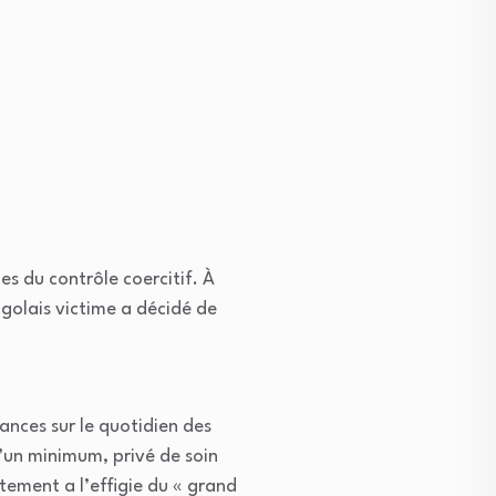
es du contrôle coercitif. À
ngolais victime a décidé de
ances sur le quotidien des
d’un minimum, privé de soin
ement a l’effigie du « grand