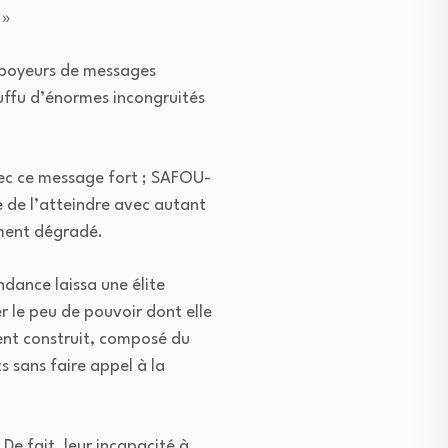
 »
aboyeurs de messages
uffu d’énormes incongruités
vec ce message fort ; SAFOU-
e de l’atteindre avec autant
ement dégradé.
ndance laissa une élite
r le peu de pouvoir dont elle
ment construit, composé du
 sans faire appel à la
 De fait, leur incapacité à