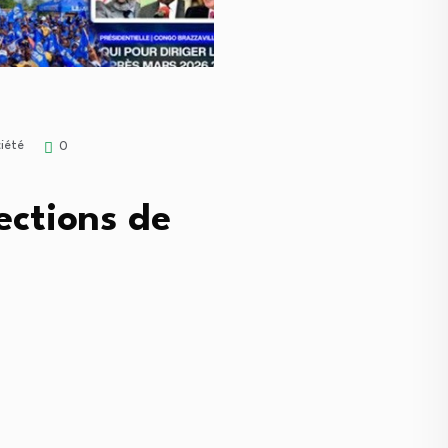
iété
0
ections de