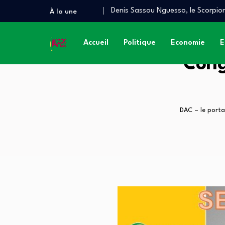
Denis Sassou Nguesso, le Scorpion
À la une
Quand le Congo brûle, le Prince d
À QUAND UN AUDIT INDÉPENDAN
Accueil
Politique
Economie
E
Cong
DAC – le porta