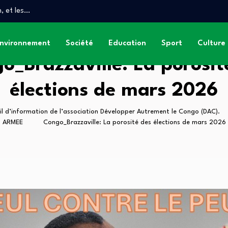
, et les…
anse
T DES GRANDS…
nvironnement
Société
Education
Sport
Culture
o_Brazzaville: La porosit
élections de mars 2026
il d’information de l’association Développer Autrement le Congo (DAC).
ARMEE
Congo_Brazzaville: La porosité des élections de mars 2026