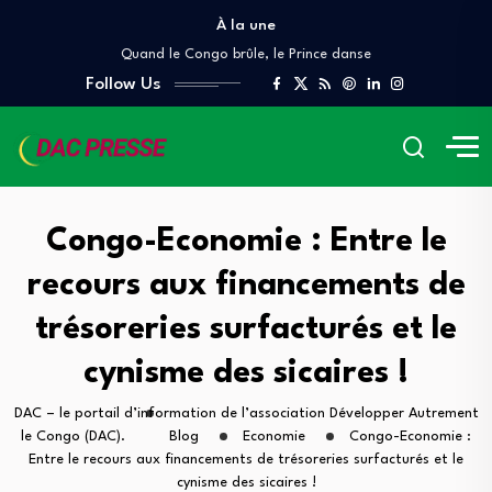
À la une
Denis Sassou Nguesso, le Scorpion, et les…
Quand le Congo brûle, le Prince danse
À QUAND UN AUDIT INDÉPENDANT DES GRANDS…
Follow Us
Lettre ouverte A Mr Pierre Mabiala, Ministre…
COUR DES COMPTES ET DE DISCIPLINE BUDGÉTAIRE
Denis Sassou Nguesso, le Scorpion, et les…
Quand le Congo brûle, le Prince danse
À QUAND UN AUDIT INDÉPENDANT DES GRANDS…
Congo-Economie : Entre le
recours aux financements de
trésoreries surfacturés et le
cynisme des sicaires !
DAC – le portail d’information de l’association Développer Autrement
le Congo (DAC).
Blog
Economie
Congo-Economie :
Entre le recours aux financements de trésoreries surfacturés et le
cynisme des sicaires !