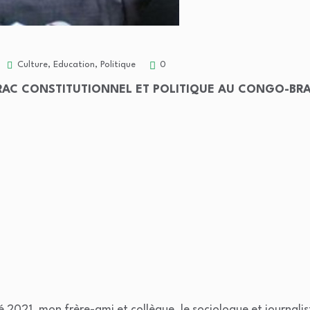
Culture
,
Education
,
Politique
0
RAC CONSTITUTIONNEL ET POLITIQUE AU CONGO-BR
été 2021, mon frère-ami et collègue, le sociologue et journa