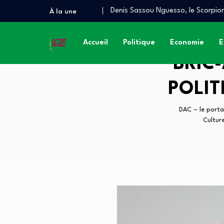
Denis Sassou Nguesso, le Scorpion
À la une
Quand le Congo brûle, le Prince d
À QUAND UN AUDIT INDÉPENDAN
Accueil
Politique
Economie
E
BRIC
POLIT
DAC – le porta
Cultur