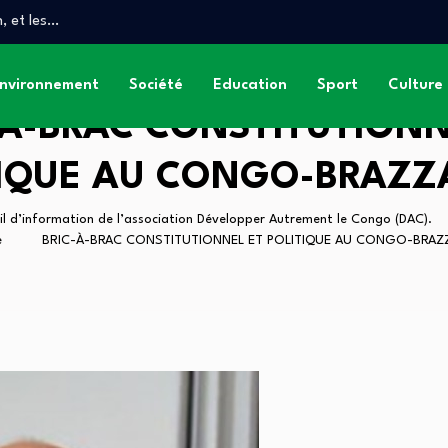
, et les…
anse
T DES GRANDS…
nvironnement
Société
Education
Sport
Culture
-À-BRAC CONSTITUTIONN
IQUE AU CONGO-BRAZZ
il d’information de l’association Développer Autrement le Congo (DAC).
e
BRIC-À-BRAC CONSTITUTIONNEL ET POLITIQUE AU CONGO-BRAZZ