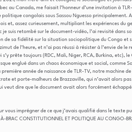
ec au Canada, me faisait l’honneur d’une invitation à TLR
e politique congolais sous Sassou Nguesso principalement. A
s et, assez curieusement, multipliant les expériences du ge
 je suis retombé sur le document-vidéo, l’ai revisité dans so
n de sa fidélité sur la situation sociopolitique du Congo et s
ut de l’heure, et n’ai pas réussi à résister à l’envie de le re
ui s’y prête toujours (RDC, Mali, Niger, RCA, Burkina, etc), 
isque englué dans un chaos économique et social, comme Sa
 la première année de naissance de TLR-TV, notre machine d
crate et porte-malheurs de Brazzaville, qui n’avait alors pas
 qui veut dire que le document avait alors forcément échap
 vous imprégner de ce que j’avais qualifié dans le texte pu
C-À-BRAC CONSTITUTIONNEL ET POLITIQUE AU CONGO-BRA