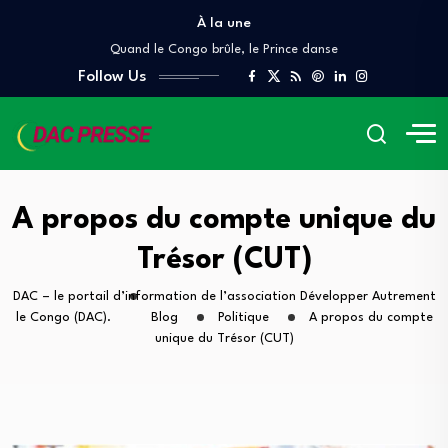
À la une
Denis Sassou Nguesso, le Scorpion, et les…
Quand le Congo brûle, le Prince danse
À QUAND UN AUDIT INDÉPENDANT DES GRANDS…
Follow Us
Lettre ouverte A Mr Pierre Mabiala, Ministre…
COUR DES COMPTES ET DE DISCIPLINE BUDGÉTAIRE
Denis Sassou Nguesso, le Scorpion, et les…
Quand le Congo brûle, le Prince danse
À QUAND UN AUDIT INDÉPENDANT DES GRANDS…
A propos du compte unique du
Trésor (CUT)
DAC – le portail d’information de l’association Développer Autrement
le Congo (DAC).
Blog
Politique
A propos du compte
unique du Trésor (CUT)