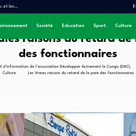
, et les…
F
anse
T DES GRANDS…
vironnement
Société
Education
Sport
Culture
aies raisons du retard de 
des fonctionnaires
il d’information de l’association Développer Autrement le Congo (DAC).
Culture
Les Vraies raisons du retard de la paie des fonctionnaires