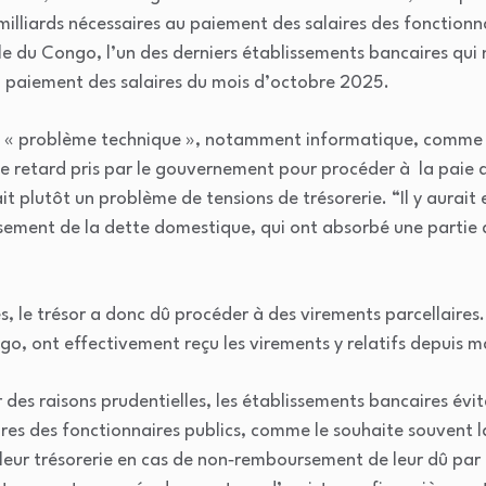
milliards nécessaires au paiement des salaires des fonctionn
le du Congo, l’un des derniers établissements bancaires qui 
u paiement des salaires du mois d’octobre 2025.
’un « problème technique », notamment informatique, comme
r le retard pris par le gouvernement pour procéder à la paie
it plutôt un problème de tensions de trésorerie. “Il y aurait
ent de la dette domestique, qui ont absorbé une partie de 
es, le trésor a donc dû procéder à des virements parcellaire
go, ont effectivement reçu les virements y relatifs depuis
r des raisons prudentielles, les établissements bancaires év
ires des fonctionnaires publics, comme le souhaite souvent l
leur trésorerie en cas de non‑remboursement de leur dû par l