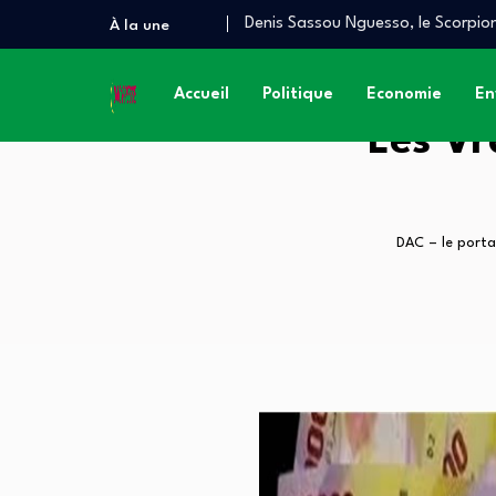
Denis Sassou Nguesso, le Scorpion
À la une
Quand le Congo brûle, le Prince d
À QUAND UN AUDIT INDÉPENDAN
Accueil
Politique
Economie
En
Les Vr
DAC – le porta