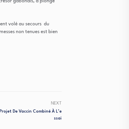
trésor gabonais, a plongé
vent volé au secours du
messes non tenues est bien
NEXT
Projet De Vaccin Combiné À L’e
Ssai