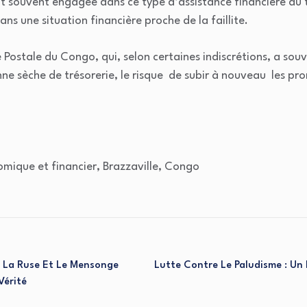
it souvent engagée dans ce type d’assistance financière au 
ans une situation financière proche de la faillite.
 Postale du Congo, qui, selon certaines indiscrétions, a sou
e sèche de trésorerie, le risque de subir à nouveau les pro
nomique et financier, Brazzaville, Congo
 La Ruse Et Le Mensonge
Lutte Contre Le Paludisme : Un 
Vérité