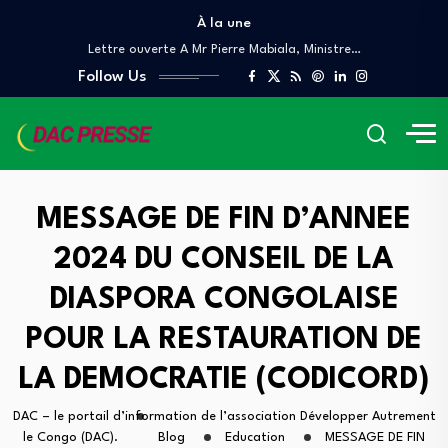
À la une
Lettre ouverte A Mr Pierre Mabiala, Ministre…
COUR DES COMPTES ET DE DISCIPLINE BUDGÉTAIRE
Follow Us
Denis Sassou Nguesso, le Scorpion, et les…
Quand le Congo brûle, le Prince danse
À QUAND UN AUDIT INDÉPENDANT DES GRANDS…
Lettre ouverte A Mr Pierre Mabiala, Ministre…
COUR DES COMPTES ET DE DISCIPLINE BUDGÉTAIRE
Denis Sassou Nguesso, le Scorpion, et les…
MESSAGE DE FIN D’ANNEE
Quand le Congo brûle, le Prince danse
2024 DU CONSEIL DE LA
À QUAND UN AUDIT INDÉPENDANT DES GRANDS…
DIASPORA CONGOLAISE
POUR LA RESTAURATION DE
LA DEMOCRATIE (CODICORD)
DAC – le portail d’information de l’association Développer Autrement
le Congo (DAC).
Blog
Education
MESSAGE DE FIN